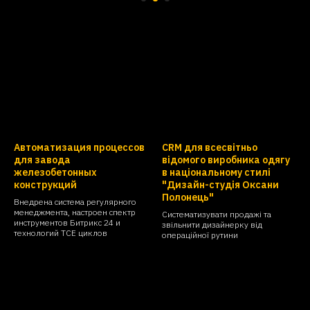
Автоматизация процессов
CRM для всесвітньо
для завода
відомого виробника одягу
железобетонных
в національному стилі
конструкций
"Дизайн-студія Оксани
Полонець"
Внедрена система регулярного
менеджмента, настроен спектр
Систематизувати продажі та
инструментов Битрикс 24 и
звільнити дизайнерку від
технологий TCE циклов
операційної рутини