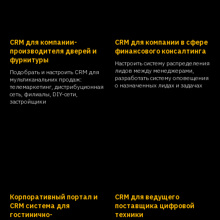
CRM для компании-
CRM для компании в сфере
производителя дверей и
финансового консалтинга
фурнитуры
Настроить систему распределения
лидов между менеджерами,
Подобрать и настроить CRM для
разработать систему оповещения
мультиканальних продаж:
о назначенных лидах и задачах
телемаркетинг, дистрибуционная
сеть, филиалы, DIY-сети,
застройщики
Корпоративный портал и
CRM для ведущего
CRM система для
поставщика цифровой
гостинично-
техники